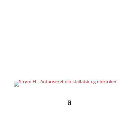
benjamin@stroemel.dk
86 98 93 26