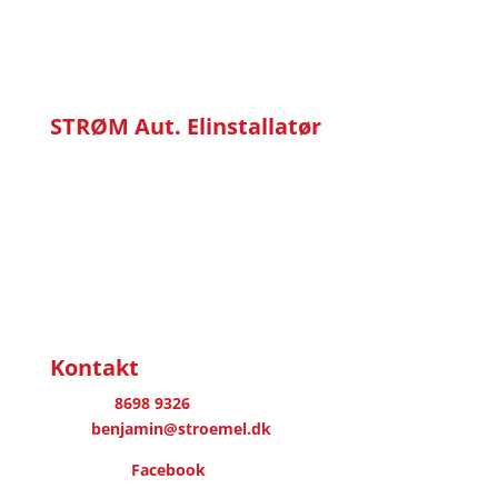
STRØM Aut. Elinstallatør
v/ Benjamin Würtz Larsen
Brogårdsvej 34
8370 Hadsten
CVR: 31885094
En del af DANSK INDUSTRI KOMPENSERING ApS
Kontakt
Telefon:
8698 9326
Mail:
benjamin@stroemel.dk
Find os på
Facebook