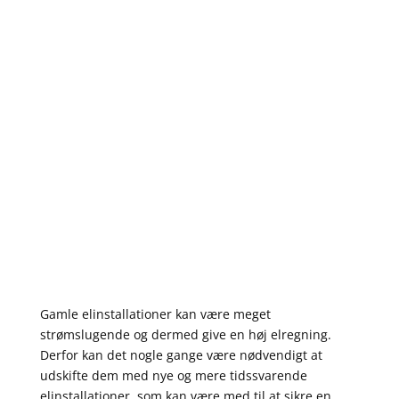
Elinstallationer
Vi udfører alle typer
elinstallationer for både
private og erhverv
Gamle elinstallationer kan være meget
strømslugende og dermed give en høj elregning.
Derfor kan det nogle gange være nødvendigt at
udskifte dem med nye og mere tidssvarende
elinstallationer, som kan være med til at sikre en